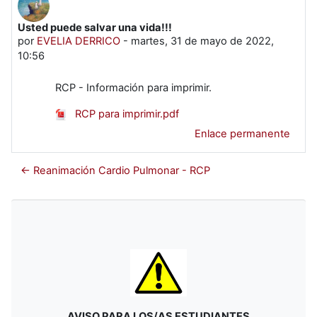
Usted puede salvar una vida!!!
Número de respuestas: 0
por
EVELIA DERRICO
-
martes, 31 de mayo de 2022,
10:56
RCP - Información para imprimir.
RCP para imprimir.pdf
Enlace permanente
← Reanimación Cardio Pulmonar - RCP
AVISO PARA LOS/AS ESTUDIANTES