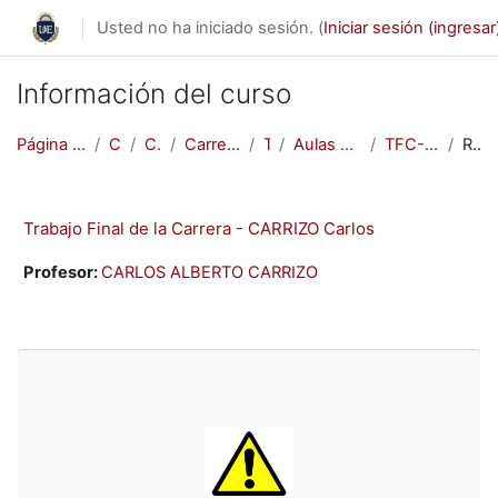
Saltar al contenido principal
Usted no ha iniciado sesión. (
Iniciar sesión (ingresar
Información del curso
Página Principal (home)
Cursos
Carreras
Carreras Presenciales
Tesis
Aulas de Intercambio TFC
TFC-CARRIZO Carlos
Resumen
Trabajo Final de la Carrera - CARRIZO Carlos
Profesor:
CARLOS ALBERTO CARRIZO