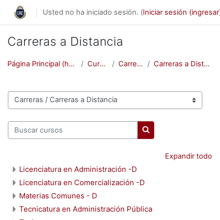
Saltar al contenido principal
Usted no ha iniciado sesión. (
Iniciar sesión (ingresar
Carreras a Distancia
Página Principal (home)
Cursos
Carreras
Carreras a Distancia
Categorías
Buscar cursos
Buscar cursos
Expandir todo
Licenciatura en Administración -D
Licenciatura en Comercialización -D
Materias Comunes - D
Tecnicatura en Administración Pública